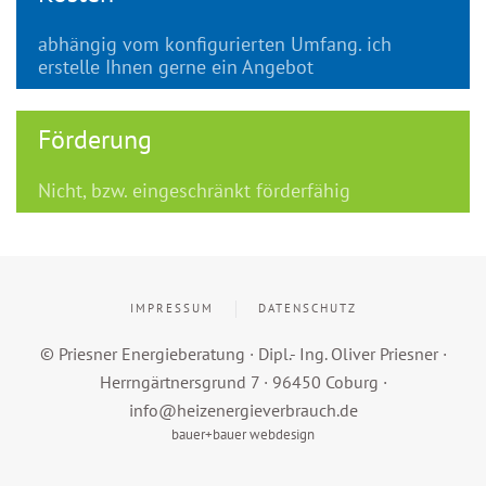
abhängig vom konfigurierten Umfang. ich
erstelle Ihnen gerne ein Angebot
Förderung
Nicht, bzw. eingeschränkt förderfähig
IMPRESSUM
DATENSCHUTZ
© Priesner Energieberatung · Dipl.- Ing. Oliver Priesner ·
Herrngärtnersgrund 7 · 96450 Coburg ·
info@heizenergieverbrauch.de
bauer+bauer webdesign